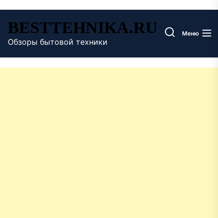
Перейти
BESTTEHNIKA.RU
к
Меню
содержимому
Обзоры бытовой техники