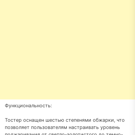
Функциональность:
Тостер оснащен шестью степенями обжарки, что
позволяет пользователям настраивать уровень
поджаривания от светло-золотистого до темно-