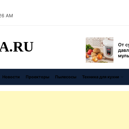
безо
:27 AM
От с
давл
муль
рабо
A.RU
пере
Совр
впис
чугу
стил
Газо
выб
Новости
Проекторы
Пылесосы
Техника для кухни
унив
спец
Буре
дома
цену
Виде
авто