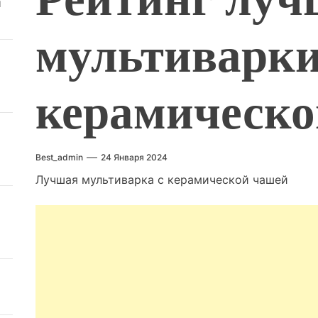
й
мультиварки
керамическо
Best_admin
24 Января 2024
Лучшая мультиварка с керамической чашей