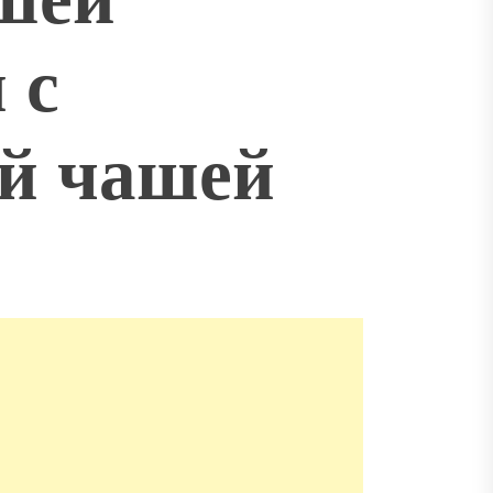
 с
й чашей