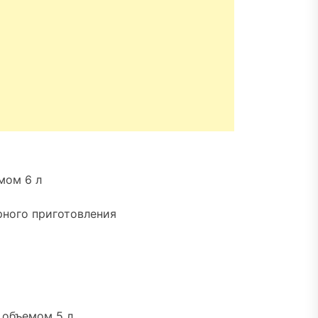
мом 6 л
рного приготовления
 объемом 5 л