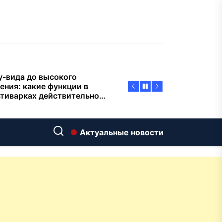
пасности объектов
у-вида до высокого
ения: какие функции в
тиварках действительно
тают, а за что не стоит
плачиват
еменный интерьер: как
ать классическую
нную ванну Goldman в
ь хай-тек
дровяные печи в Астане:
Актуальные новости
ираем между
ерсальностью и
иализацией
ние скважин на воду для
 и дачи: что влияет на
оаналитика и
матизация: новый уровень