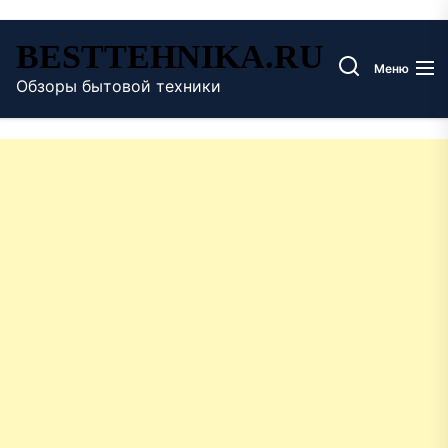
Перейти
BESTTEHNIKA.RU
к
Меню
содержимому
Обзоры бытовой техники