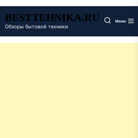
Перейти
BESTTEHNIKA.RU
к
Меню
содержимому
Обзоры бытовой техники