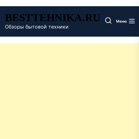
Перейти
BESTTEHNIKA.RU
к
Меню
содержимому
Обзоры бытовой техники