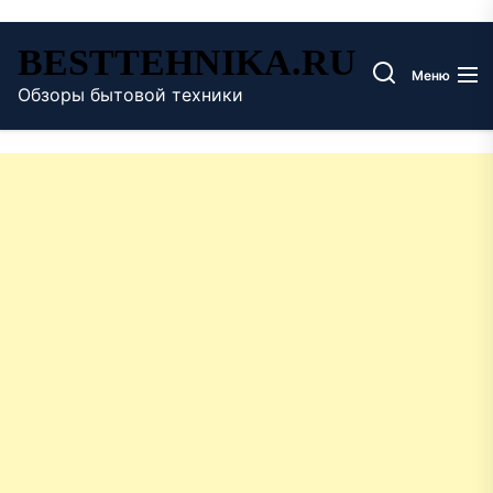
Перейти
BESTTEHNIKA.RU
к
Меню
содержимому
Обзоры бытовой техники