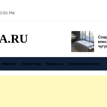
муль
рабо
пере
40:51 PM
Совр
впис
чугу
стил
A.RU
Газо
выб
унив
спец
Буре
дома
Новости
Проекторы
Пылесосы
Техника для кухни
цену
Виде
авто
безо
От с
давл