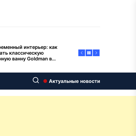
тиварках действительно
тают, а за что не стоит
плачиват
еменный интерьер: как
ать классическую
нную ванну Goldman в
ь хай-тек
дровяные печи в Астане:
ираем между
ерсальностью и
иализацией
ние скважин на воду для
 и дачи: что влияет на
Актуальные новости
оаналитика и
матизация: новый уровень
пасности объектов
у-вида до высокого
ения: какие функции в