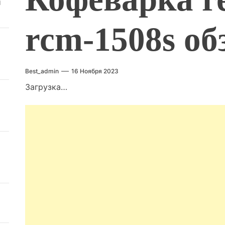
й
rcm-1508s об
Best_admin
16 Ноября 2023
Загрузка…