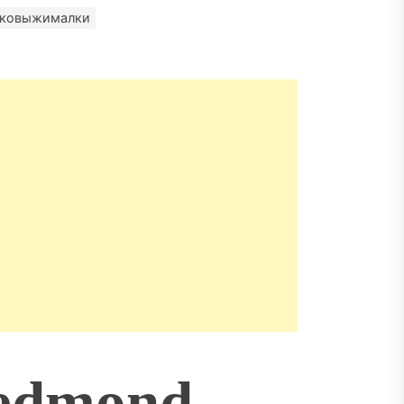
оковыжималки
edmond