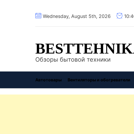
Перейти
Wednesday, August 5th, 2026
10:
к
содержимому
BESTTEHNIK
Обзоры бытовой техники
Автотовары
Вентиляторы и обогреватели