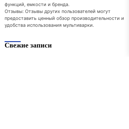
функций, емкости и бренда.
Отзывы: Отзывы других пользователей могут
предоставить ценный обзор производительности и
удобства использования мультиварки.
Свежие записи
От су-вида до высокого давления: какие функции
в мультиварках действительно работают, а за что
не стоит переплачиват
Современный интерьер: как вписать
классическую чугунную ванну Goldman в стиль
хай-тек
Газодровяные печи в Астане: выбираем между
универсальностью и специализацией