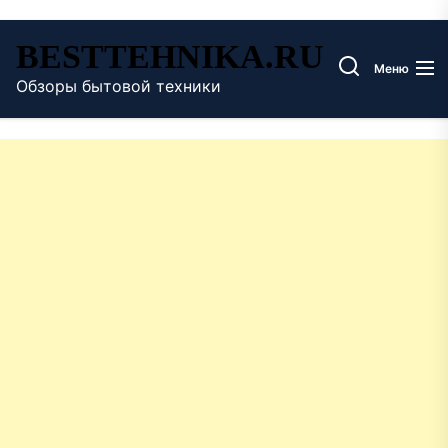
Перейти
BESTTEHNIKA.RU
к
Меню
содержимому
Обзоры бытовой техники