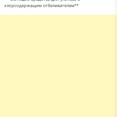
хлорсодержащим отбеливателем**