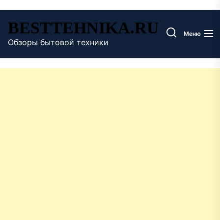
Перейти
BESTTEHNIKA.RU
к
Меню
содержимому
Обзоры бытовой техники