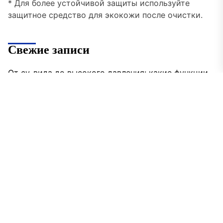
* Для более устойчивой защиты используйте
защитное средство для экокожи после очистки.
Свежие записи
От су-вида до высокого давления: какие функции
в мультиварках действительно работают, а за что
не стоит переплачиват
Современный интерьер: как вписать
классическую чугунную ванну Goldman в стиль
хай-тек
Газодровяные печи в Астане: выбираем между
универсальностью и специализацией
Бурение скважин на воду для дома и дачи: что