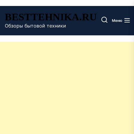
Перейти
BESTTEHNIKA.RU
к
Меню
содержимому
Обзоры бытовой техники