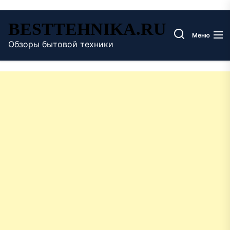
Перейти
BESTTEHNIKA.RU
к
Меню
содержимому
Обзоры бытовой техники