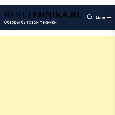
Перейти
BESTTEHNIKA.RU
к
Меню
содержимому
Обзоры бытовой техники