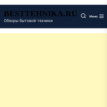
Перейти
BESTTEHNIKA.RU
к
Меню
содержимому
Обзоры бытовой техники