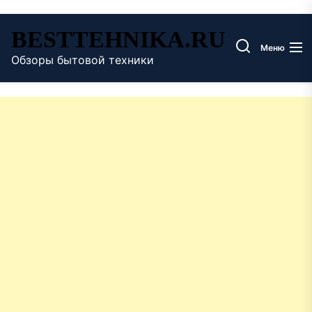
Перейти
BESTTEHNIKA.RU
к
Меню
содержимому
Обзоры бытовой техники