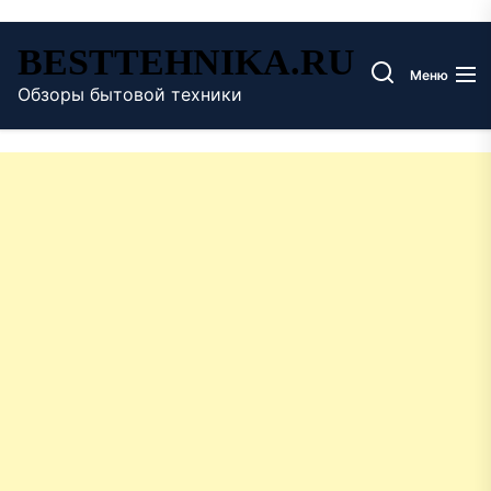
Перейти
BESTTEHNIKA.RU
к
Меню
содержимому
Обзоры бытовой техники