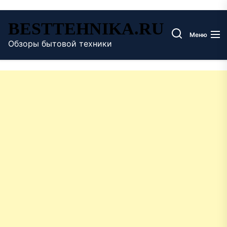
Перейти
BESTTEHNIKA.RU
к
Меню
содержимому
Обзоры бытовой техники