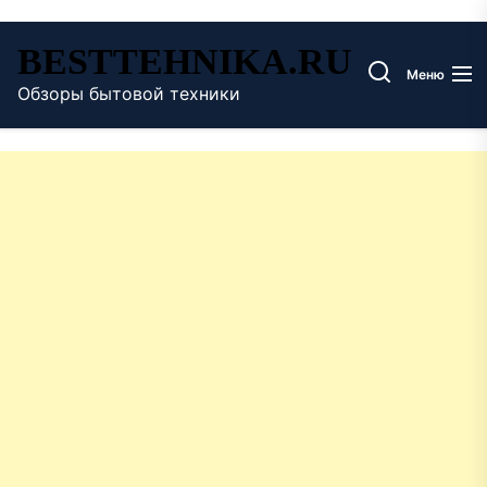
Перейти
BESTTEHNIKA.RU
к
Меню
содержимому
Обзоры бытовой техники