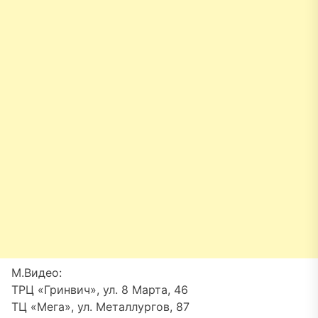
М.Видео:
ТРЦ «Гринвич», ул. 8 Марта, 46
ТЦ «Мега», ул. Металлургов, 87