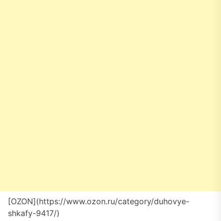
[OZON](https://www.ozon.ru/category/duhovye-
shkafy-9417/)