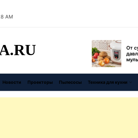
безо
:29 AM
От с
давл
муль
рабо
A.RU
пере
Совр
впис
чугу
стил
Газо
выб
Новости
Проекторы
Пылесосы
Техника для кухни
унив
спец
Буре
дома
цену
Виде
авто