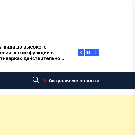
пасности объектов
у-вида до высокого
ения: какие функции в
тиварках действительно
тают, а за что не стоит
плачиват
еменный интерьер: как
ать классическую
нную ванну Goldman в
ь хай-тек
дровяные печи в Астане:
Актуальные новости
ираем между
ерсальностью и
иализацией
ние скважин на воду для
 и дачи: что влияет на
оаналитика и
матизация: новый уровень