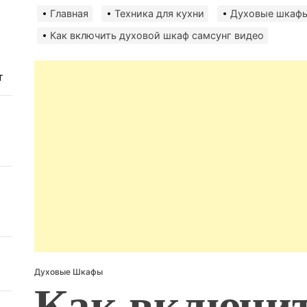
авто
безо
Главная
Техника для кухни
Духовые шкаф
Как включить духовой шкаф самсунг видео
т
Духовые Шкафы
Как включит