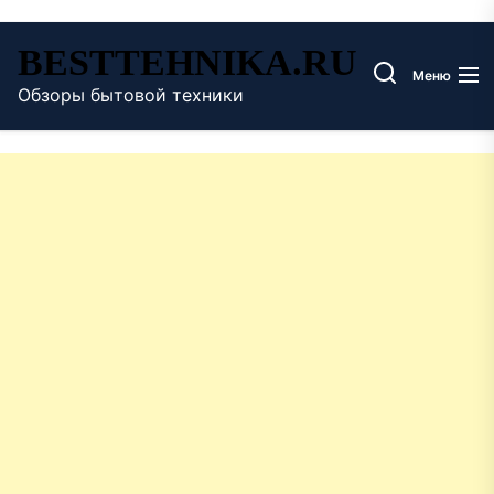
Перейти
BESTTEHNIKA.RU
к
Меню
содержимому
Обзоры бытовой техники