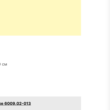
0 см
uxe 6009.02-013