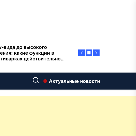
пасности объектов
у-вида до высокого
ения: какие функции в
тиварках действительно
тают, а за что не стоит
плачиват
еменный интерьер: как
ать классическую
нную ванну Goldman в
ь хай-тек
дровяные печи в Астане:
Актуальные новости
ираем между
ерсальностью и
иализацией
ние скважин на воду для
 и дачи: что влияет на
оаналитика и