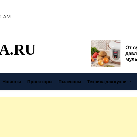
безо
1 AM
От с
давл
муль
рабо
A.RU
пере
Совр
впис
чугу
стил
Газо
Новости
Проекторы
Пылесосы
Техника для кухни
выб
унив
спец
Буре
дома
цену
Виде