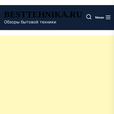
Перейти
BESTTEHNIKA.RU
к
Меню
содержимому
Обзоры бытовой техники