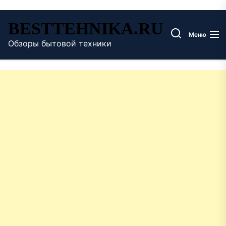
Перейти
BESTTEHNIKA.RU
к
Меню
содержимому
Обзоры бытовой техники