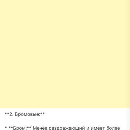
**2. Бромовые:**
* **Бром:** Менее раздражающий и имеет более