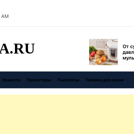
безо
4 AM
От с
давл
муль
рабо
A.RU
пере
Совр
впис
чугу
стил
Газо
Новости
Проекторы
Пылесосы
Техника для кухни
выб
унив
спец
Буре
дома
цену
Виде