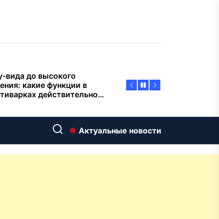
пасности объектов
у-вида до высокого
ения: какие функции в
тиварках действительно
тают, а за что не стоит
плачиват
еменный интерьер: как
ать классическую
нную ванну Goldman в
ь хай-тек
дровяные печи в Астане:
Актуальные новости
ираем между
ерсальностью и
иализацией
ние скважин на воду для
 и дачи: что влияет на
оаналитика и