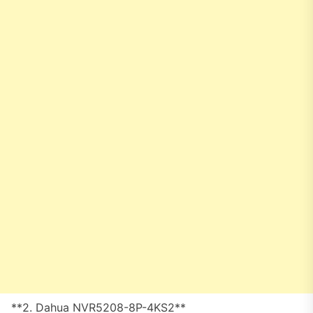
**2. Dahua NVR5208-8P-4KS2**