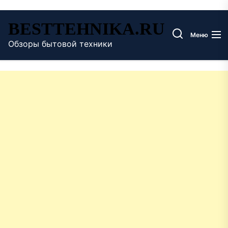
Перейти
BESTTEHNIKA.RU
к
Меню
содержимому
Обзоры бытовой техники