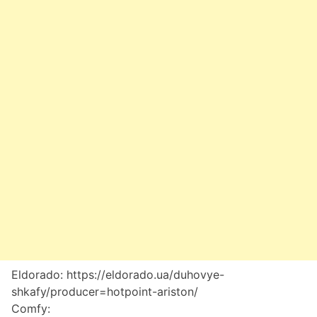
Eldorado: https://eldorado.ua/duhovye-
shkafy/producer=hotpoint-ariston/
Comfy: