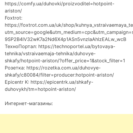
https://comfy.ua/duhovki/proizvoditel=hotpoint-
ariston/
Foxtrot:
https://foxtrot.com.ua/uk/shop/kuhnya_vstraivaemaya_t
utm_source=google&utm_medium=cpc&utm_campa
9SP2B4lV32wK7a2Nd6X4p1ASn5vnzIaAhlzEALw_wcB
ТехноПортал: https://technoportel.ua/bytovaya-
tehnika/vstraivaemaja-tehnika/duhovye-
shkafy/hotpoint-ariston/?offer_price=1&stock_filter=1
Розетка: https://rozetka.com.ua/duhovye-
shkafy/c80084/filter=producer:hotpoint-ariston/
Epicentr K: https://epicentrk.ua/shkafy-
duhovykh/tm=hotpoint-ariston/
Интернет-магазины: