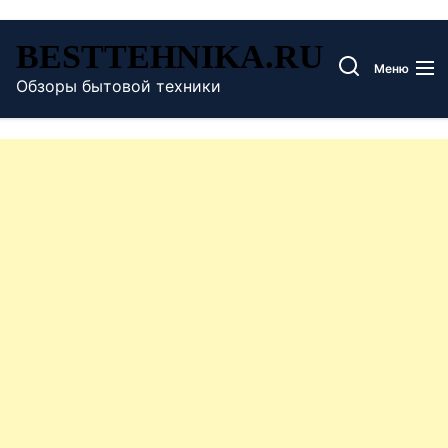
Перейти
BESTTEHNIKA.RU
к
Меню
содержимому
Обзоры бытовой техники