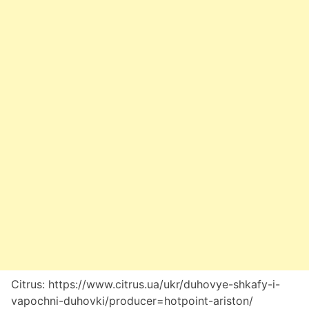
Citrus: https://www.citrus.ua/ukr/duhovye-shkafy-i-
vapochni-duhovki/producer=hotpoint-ariston/