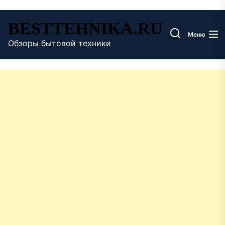
Перейти
BESTTEHNIKA.RU
к
Меню
содержимому
Обзоры бытовой техники