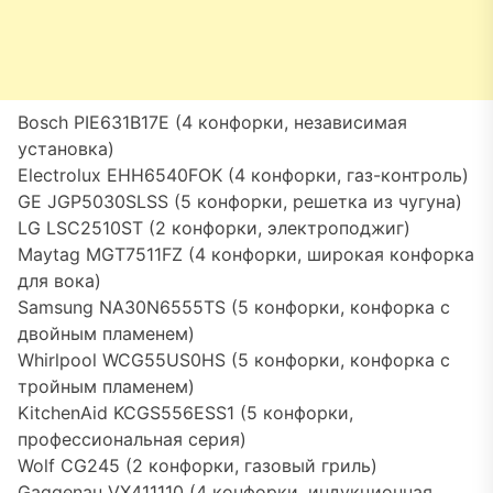
Bosch PIE631B17E (4 конфорки, независимая
установка)
Electrolux EHH6540FOK (4 конфорки, газ-контроль)
GE JGP5030SLSS (5 конфорки, решетка из чугуна)
LG LSC2510ST (2 конфорки, электроподжиг)
Maytag MGT7511FZ (4 конфорки, широкая конфорка
для вока)
Samsung NA30N6555TS (5 конфорки, конфорка с
двойным пламенем)
Whirlpool WCG55US0HS (5 конфорки, конфорка с
тройным пламенем)
KitchenAid KCGS556ESS1 (5 конфорки,
профессиональная серия)
Wolf CG245 (2 конфорки, газовый гриль)
Gaggenau VX411110 (4 конфорки, индукционная