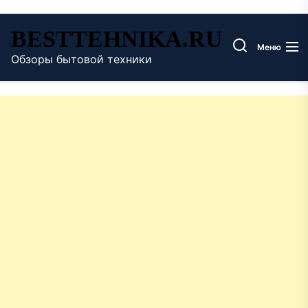
Перейти
BESTTEHNIKA.RU
к
Меню
содержимому
Обзоры бытовой техники