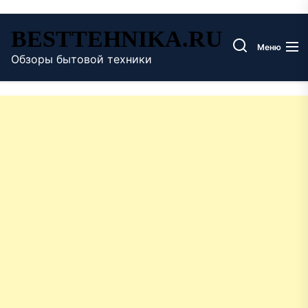
Перейти
BESTTEHNIKA.RU
к
Меню
содержимому
Обзоры бытовой техники