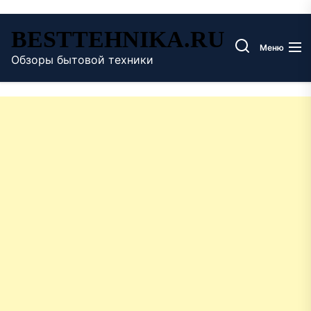
Перейти
BESTTEHNIKA.RU
к
Меню
содержимому
Обзоры бытовой техники