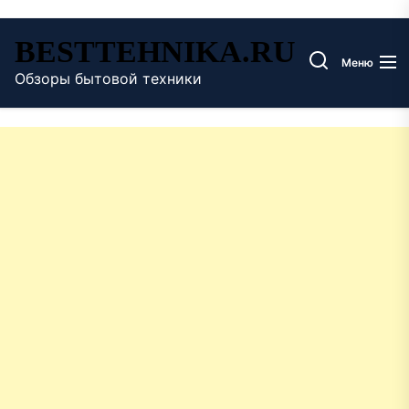
Перейти
BESTTEHNIKA.RU
к
Меню
содержимому
Обзоры бытовой техники