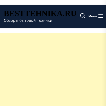
Перейти
BESTTEHNIKA.RU
к
Меню
содержимому
Обзоры бытовой техники