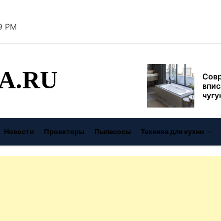
муль
рабо
20 PM
пере
Совр
впис
чугу
стил
A.RU
Газо
выб
унив
спец
Буре
дома
Новости
Проекторы
Пылесосы
Техника для кухни
цену
Виде
авто
безо
От с
давл