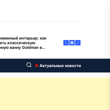
тиварках действительно
тают, а за что не стоит
плачиват
еменный интерьер: как
ать классическую
нную ванну Goldman в
ь хай-тек
дровяные печи в Астане:
ираем между
ерсальностью и
иализацией
ние скважин на воду для
Актуальные новости
 и дачи: что влияет на
оаналитика и
матизация: новый уровень
пасности объектов
у-вида до высокого
ения: какие функции в