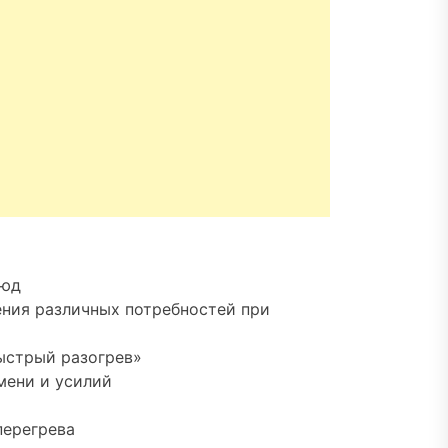
люд
ния различных потребностей при
ыстрый разогрев»
мени и усилий
перегрева