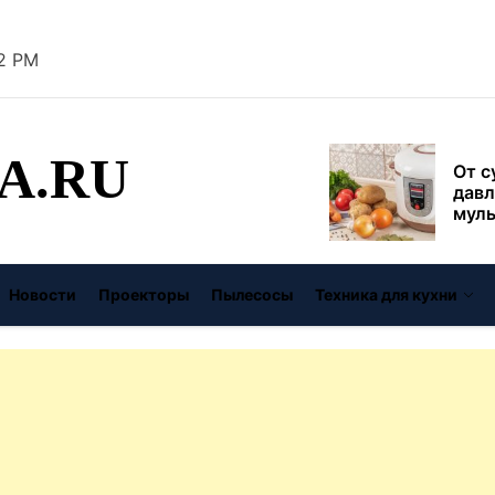
безо
22 PM
От с
давл
муль
рабо
A.RU
пере
Совр
впис
чугу
стил
Газо
Новости
Проекторы
Пылесосы
Техника для кухни
выб
унив
спец
Буре
дома
цену
Виде