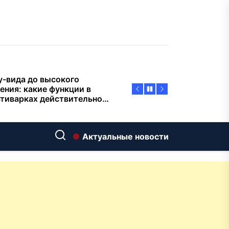
пасности объектов
у-вида до высокого
ения: какие функции в
тиварках действительно
тают, а за что не стоит
плачиват
еменный интерьер: как
ать классическую
нную ванну Goldman в
ь хай-тек
дровяные печи в Астане:
Актуальные новости
ираем между
ерсальностью и
иализацией
ние скважин на воду для
 и дачи: что влияет на
оаналитика и