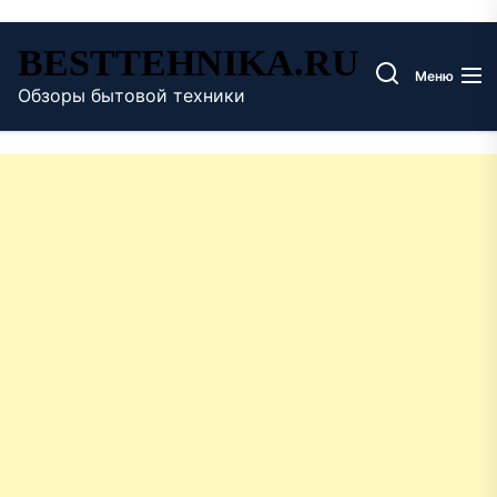
Перейти
BESTTEHNIKA.RU
к
Меню
содержимому
Обзоры бытовой техники