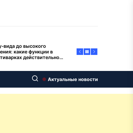
пасности объектов
у-вида до высокого
ения: какие функции в
тиварках действительно
тают, а за что не стоит
плачиват
еменный интерьер: как
ать классическую
нную ванну Goldman в
ь хай-тек
дровяные печи в Астане:
Актуальные новости
ираем между
ерсальностью и
иализацией
ние скважин на воду для
 и дачи: что влияет на
оаналитика и