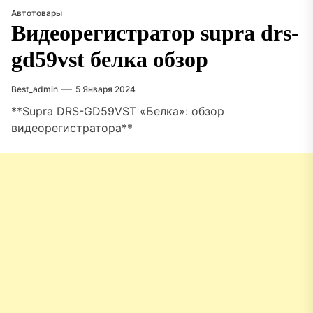
Автотовары
Видеорегистратор supra drs-
gd59vst белка обзор
Best_admin
5 Января 2024
**Supra DRS-GD59VST «Белка»: обзор
видеорегистратора**