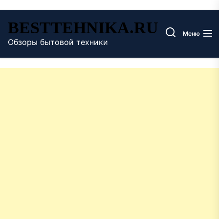
Перейти
BESTTEHNIKA.RU
к
Меню
содержимому
Обзоры бытовой техники