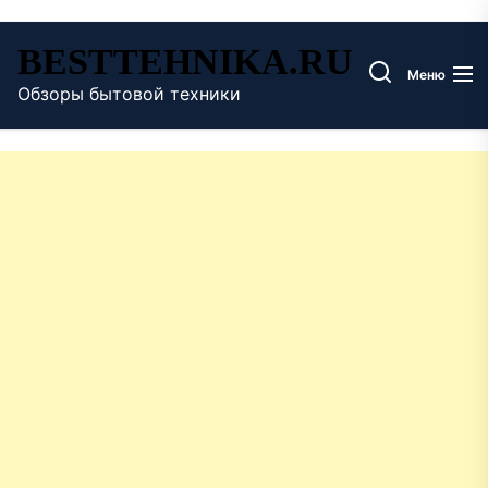
Перейти
BESTTEHNIKA.RU
к
Меню
содержимому
Обзоры бытовой техники