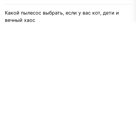
Какой пылесос выбрать, если у вас кот, дети и
вечный хаос
Как пылесос перестал быть просто мешком
воздуха и что в нем теперь важно
Как выбрать проектор для домашнего кинотеатра
Гадание «да нет»: простой инструмент для
сложных решений
Таможенное оформление грузов из Китая под
ключ: когда это выгодно
Почему стоит купить воздушно-тепловые завесы
для складов и логистических центров