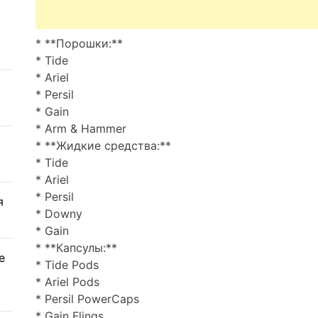
* **Порошки:**
* Tide
* Ariel
* Persil
* Gain
* Arm & Hammer
* **Жидкие средства:**
* Tide
* Ariel
* Persil
я
* Downy
* Gain
* **Капсулы:**
е
* Tide Pods
* Ariel Pods
* Persil PowerCaps
* Gain Flings