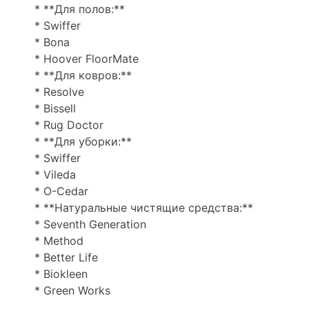
* **Для полов:**
* Swiffer
* Bona
* Hoover FloorMate
* **Для ковров:**
* Resolve
* Bissell
* Rug Doctor
* **Для уборки:**
* Swiffer
* Vileda
* O-Cedar
* **Натуральные чистящие средства:**
* Seventh Generation
* Method
* Better Life
* Biokleen
* Green Works