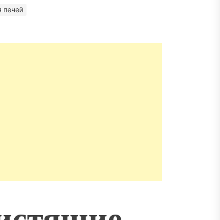
матизация: новый уровень
пасности объектов
 печей
истящие