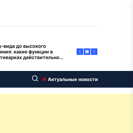
пасности объектов
у-вида до высокого
ения: какие функции в
тиварках действительно
тают, а за что не стоит
плачиват
еменный интерьер: как
ать классическую
нную ванну Goldman в
ь хай-тек
дровяные печи в Астане:
Актуальные новости
ираем между
ерсальностью и
иализацией
ние скважин на воду для
 и дачи: что влияет на
оаналитика и
матизация: новый уровень