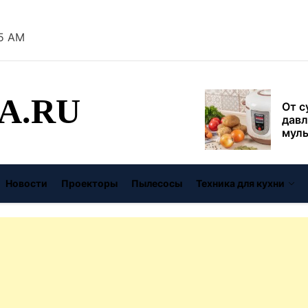
безо
26 AM
От с
давл
муль
рабо
A.RU
пере
Совр
впис
чугу
стил
Газо
выб
Новости
Проекторы
Пылесосы
Техника для кухни
унив
спец
Буре
дома
цену
Виде
авто