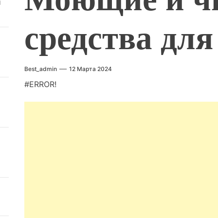
й
средства для
Best_admin
12 Марта 2024
#ERROR!