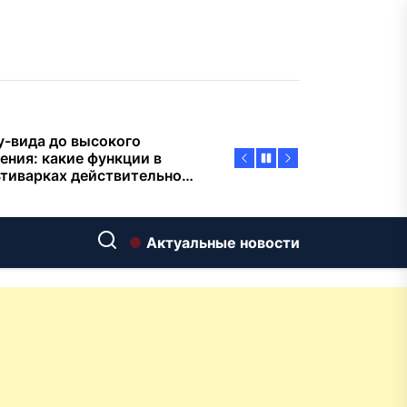
пасности объектов
у-вида до высокого
ения: какие функции в
тиварках действительно
тают, а за что не стоит
плачиват
еменный интерьер: как
ать классическую
нную ванну Goldman в
ь хай-тек
дровяные печи в Астане:
Актуальные новости
ираем между
ерсальностью и
иализацией
ние скважин на воду для
 и дачи: что влияет на
оаналитика и