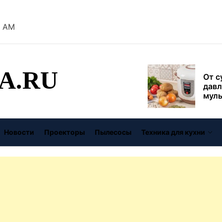
безо
2 AM
От с
давл
муль
рабо
A.RU
пере
Совр
впис
чугу
стил
Газо
Новости
Проекторы
Пылесосы
Техника для кухни
выб
унив
спец
Буре
дома
цену
Виде