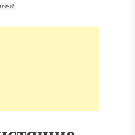
матизация: новый уровень
 печей
пасности объектов
истящие