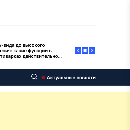
пасности объектов
у-вида до высокого
ения: какие функции в
тиварках действительно
тают, а за что не стоит
плачиват
еменный интерьер: как
ать классическую
нную ванну Goldman в
ь хай-тек
дровяные печи в Астане:
Актуальные новости
ираем между
ерсальностью и
иализацией
ние скважин на воду для
 и дачи: что влияет на
оаналитика и
матизация: новый уровень