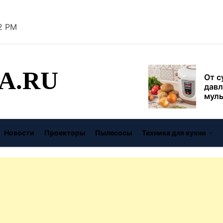
безо
53 PM
От с
давл
муль
рабо
A.RU
пере
Совр
впис
чугу
стил
Газо
выб
Новости
Проекторы
Пылесосы
Техника для кухни
унив
спец
Буре
дома
цену
Виде
авто