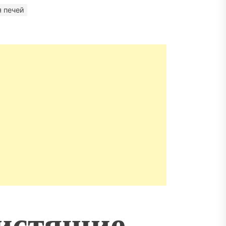
матизация: новый уровень
пасности объектов
 печей
истящие