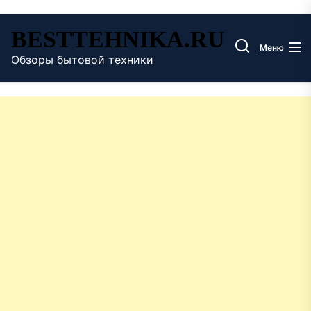
Перейти
BESTTEHNIKA.RU
к
Меню
содержимому
Обзоры бытовой техники