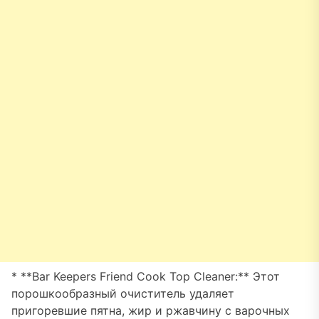
* **Bar Keepers Friend Cook Top Cleaner:** Этот
порошкообразный очиститель удаляет
пригоревшие пятна, жир и ржавчину с варочных