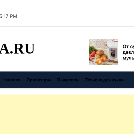
безо
55:18 PM
От с
давл
муль
рабо
A.RU
пере
Совр
впис
чугу
стил
Газо
выб
Новости
Проекторы
Пылесосы
Техника для кухни
унив
спец
Буре
дома
цену
Виде
авто