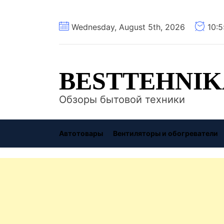
Перейти
Wednesday, August 5th, 2026
10:
к
содержимому
BESTTEHNIK
Обзоры бытовой техники
Автотовары
Вентиляторы и обогреватели