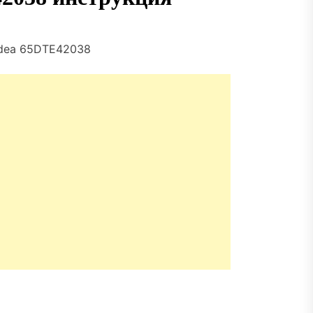
idea 65DTE42038