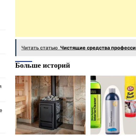
Читать статью
Чистящие средства професси
Больше историй
я
е