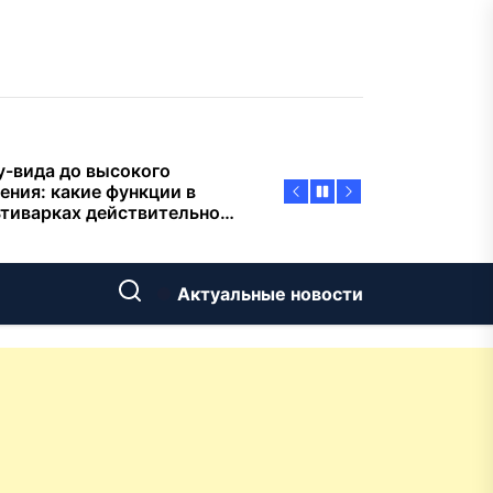
пасности объектов
у-вида до высокого
ения: какие функции в
тиварках действительно
тают, а за что не стоит
плачиват
еменный интерьер: как
ать классическую
нную ванну Goldman в
ь хай-тек
дровяные печи в Астане:
Актуальные новости
ираем между
ерсальностью и
иализацией
ние скважин на воду для
 и дачи: что влияет на
оаналитика и
матизация: новый уровень