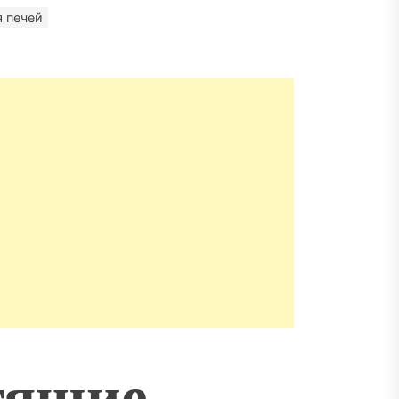
матизация: новый уровень
пасности объектов
 печей
тящие