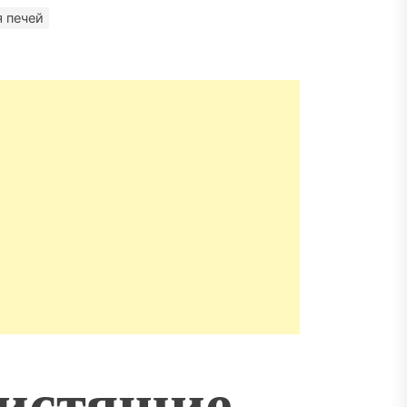
матизация: новый уровень
 печей
пасности объектов
чистящие