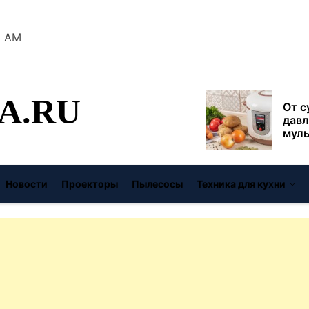
безо
9 AM
От с
давл
муль
рабо
A.RU
пере
Совр
впис
чугу
стил
Газо
Новости
Проекторы
Пылесосы
Техника для кухни
выб
унив
спец
Буре
дома
цену
Виде