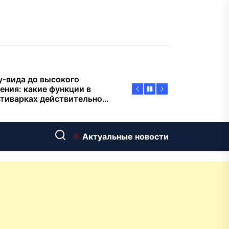
пасности объектов
у-вида до высокого
ения: какие функции в
тиварках действительно
тают, а за что не стоит
плачиват
еменный интерьер: как
ать классическую
нную ванну Goldman в
ь хай-тек
дровяные печи в Астане:
Актуальные новости
ираем между
ерсальностью и
иализацией
ние скважин на воду для
 и дачи: что влияет на
оаналитика и