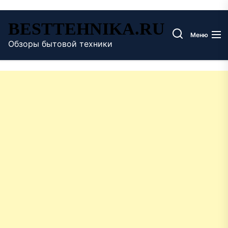
Перейти
BESTTEHNIKA.RU
к
Меню
содержимому
Обзоры бытовой техники