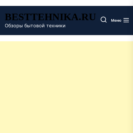
Перейти
BESTTEHNIKA.RU
к
Меню
содержимому
Обзоры бытовой техники