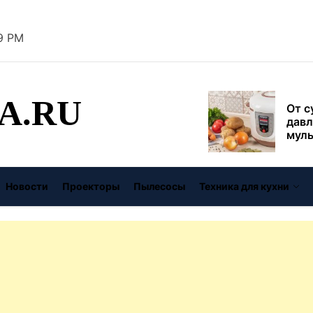
безо
20 PM
От с
давл
муль
рабо
A.RU
пере
Совр
впис
чугу
стил
Газо
выб
Новости
Проекторы
Пылесосы
Техника для кухни
унив
спец
Буре
дома
цену
Виде
авто