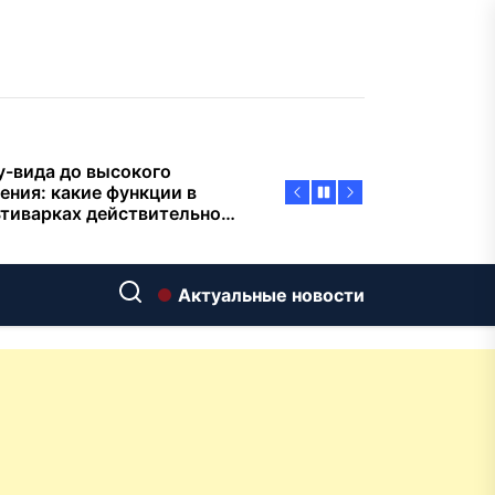
пасности объектов
у-вида до высокого
ения: какие функции в
тиварках действительно
тают, а за что не стоит
плачиват
еменный интерьер: как
ать классическую
нную ванну Goldman в
ь хай-тек
дровяные печи в Астане:
Актуальные новости
ираем между
ерсальностью и
иализацией
ние скважин на воду для
 и дачи: что влияет на
оаналитика и
матизация: новый уровень