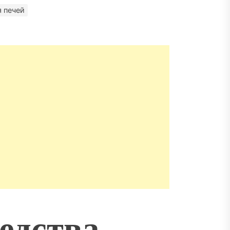
матизация: новый уровень
пасности объектов
 печей
едства