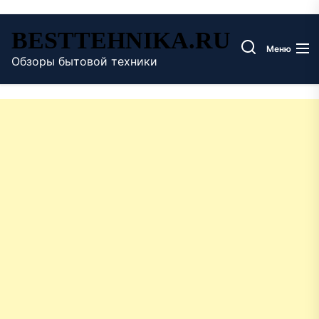
Перейти
BESTTEHNIKA.RU
к
Меню
содержимому
Обзоры бытовой техники