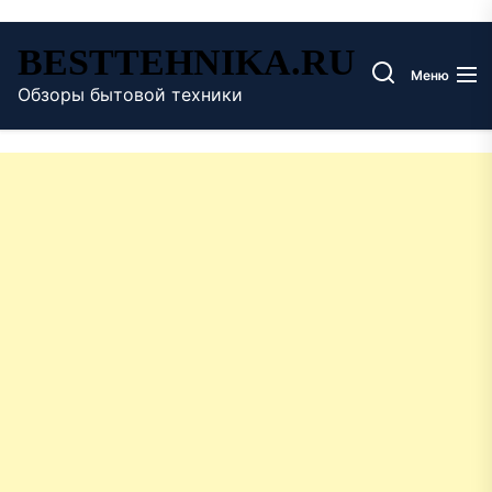
Перейти
BESTTEHNIKA.RU
к
Меню
содержимому
Обзоры бытовой техники