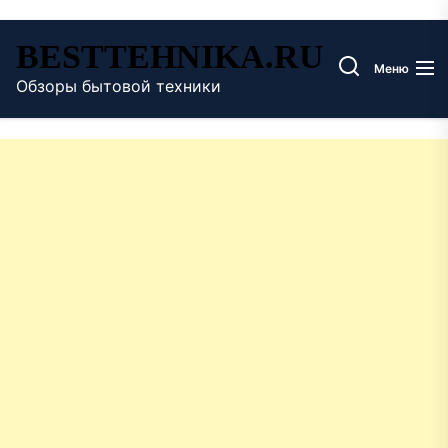
Перейти
BESTTEHNIKA.RU
к
Меню
содержимому
Обзоры бытовой техники