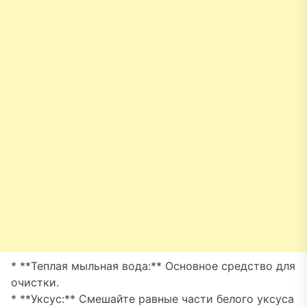
* **Теплая мыльная вода:** Основное средство для
очистки.
* **Уксус:** Смешайте равные части белого уксуса