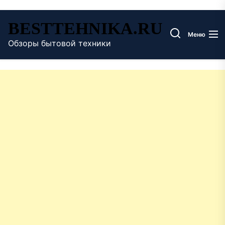
Перейти
BESTTEHNIKA.RU
к
Меню
содержимому
Обзоры бытовой техники